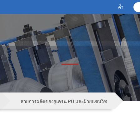
ิตของยูเครน PU และฝ
ค้ำ
สายการผลิตของยูเครน PU และฝ้ายแซนวิช