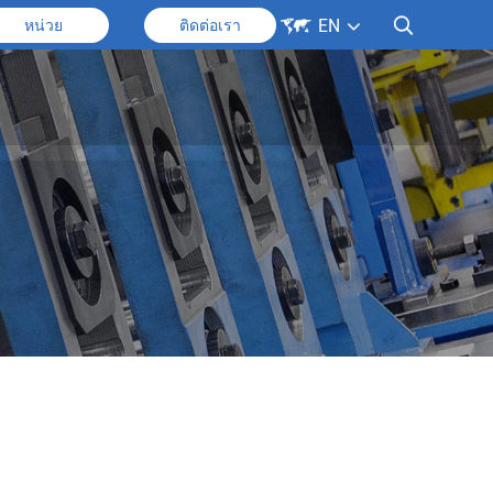
้ายแซนวิช

EN

หน่วย
ติดต่อเรา