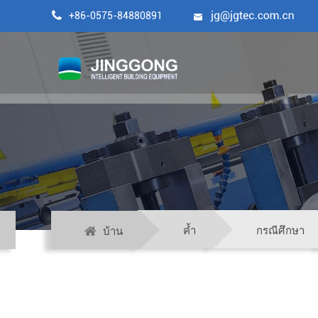
สายการผล

+86-0575-84880891

ค้ำ
กรณีศึกษา
บ้าน