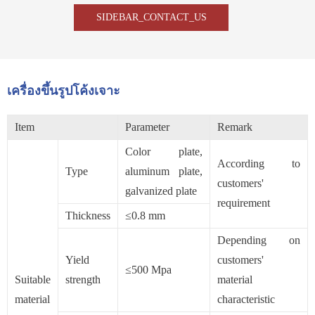
SIDEBAR_CONTACT_US
เครื่องขึ้นรูปโค้งเจาะ
Item
Parameter
Remark
Color plate,
According to
Type
aluminum plate,
customers'
galvanized plate
requirement
Thickness
≤0.8 mm
Depending on
Yield
customers'
≤500 Mpa
Suitable
strength
material
material
characteristic