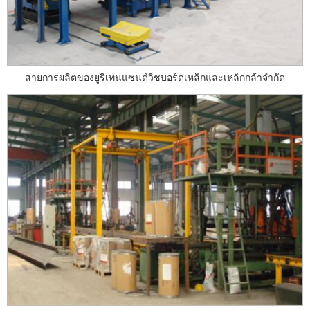
สายการผลิตของยูรีเทนแซนด์วิชบอร์ดเหล็กและเหล็กกล้าจำกัด